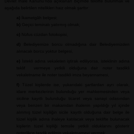
Devlet İhale Kanunu'nda açıklanan biçimde teklifte bulunmak ve
aşağıda belirtilen nitelikleri haiz olmak şarttır:
a)
İkametgâh belgesi;
b)
Geçici teminatı yatırmış olmak;
c)
Nüfus cüzdan fotokopisi,
d)
Belediyemize borcu olmadığına dair Belediyemizden
alınacak borcu yoktur belgesi,
e)
İstekli adına vekaleten iştirak ediliyorsa, isteklinin adına
teklif vermeye yetkili olduğuna dair noter tasdikli
vekaletname ile noter tasdikli imza beyannamesi,
f)
Tüzel kişilerde ise, yukarıdaki şartlardan ayrı olarak,
idare merkezlerinin bulunduğu yer mahkemesinden veya
siciline kayıtlı bulunduğu ticaret veya sanayi odasından
veya benzeri bir makamdan ihalenin yapıldığı yıl içinde
alınmış tüzel kişiliğin sicile kayıtlı olduğuna dair belge ile
tüzel kişilik adına ihaleye katılacak veya teklifte bulunacak
kişilerin tüzel kişiliği temsile yetkili olduklarını gösterir
noterlikçe tasdik edilmiş vekaletnameyi vermek;