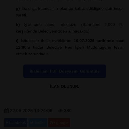
g)
İhale şartnamesinin okunup kabul edildiğine dair imzalı
sureti.
h)
Şartname alındı makbuzu. (Şartname 2.000 TL.
karşılığında Belediyemizden alınacaktır.)
ı)
İştirakçiler ihale evraklarını
10.07.2026 tarihinde saat
12:00’a
kadar Belediye Fen İşleri Müdürlüğüne teslim
etmek zorundadır.
İhale İlanı PDF Dosyasını Görüntüle
İLAN OLUNUR.
22.06.2026 13:24:06
380
facebook
twitter
google