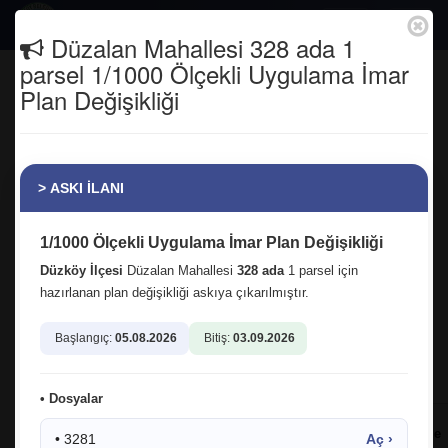
Togg
Düzalan Mahallesi 328 ada 1
navig
parsel 1/1000 Ölçekli Uygulama İmar
DÜZKÖY BELEDİYESİ TAŞINMAZ
Plan Değişikliği
KİRALAMA İHALESİ
Anasayfa
Duyurular
> ASKI İLANI
DÜZKÖY BELEDİYESİ TAŞINMAZ KİRALAMA
İHALESİ
1/1000 Ölçekli Uygulama İmar Plan Değişikliği
Düzköy İlçesi
Düzalan Mahallesi
328 ada
1 parsel için
Madde 1 -
Mülkiyeti Belediyemize ait olan aşağıda tapu kaydı ve
hazırlanan plan değişikliği askıya çıkarılmıştır.
nitelikleri belirtilen gayrimenkul, Trabzon ili, Düzköy Belediyesi
tarafından
10.07.2026
tarihine tesadüf eden
Cuma günü saat
Başlangıç:
05.08.2026
Bitiş:
03.09.2026
14:15
de yapılacak ihale ile kiraya verilecektir.
Madde 2 -
Kiraya verilecek taşınmaz malın:
• Dosyalar
1 Yıllık
Sıra
Geçici
Kira
İhale
• 3281
Aç ›
Adres
Cinsi
Muhammen