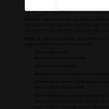
usulü) artırma ile yapılacaktır.
Madde 4 -
İhale üzerinde kalandan, 5 yıllık ihale bedel
Madde 5 -
İstekliler arasında açık artırma suretiyle 
Kira artışı ilk yıl kira bedeli ihale bedeli olup, diğer yıl
açıklanan ÜFE oranında ‘On iki aylık ortalamalara göre 
Madde 6 -
İhaleye katılabilmek için; 8/9/1983 tari
aşağıda belirtilen nitelikleri haiz olmak şarttır:
a)
İkametgâh belgesi;
b)
Geçici teminatı yatırmış olmak;
c)
Nüfus cüzdan fotokopisi,
d)
Belediyemize borcu olmadığına dair Belediyem
e)
İstekli adına vekaleten iştirak ediliyorsa, ist
noter tasdikli imza beyannamesi,
f)
Tüzel kişilerde ise, yukarıdaki şartlardan ayr
bulunduğu ticaret veya sanayi odasından veya be
kayıtlı olduğuna dair belge ile tüzel kişilik adın