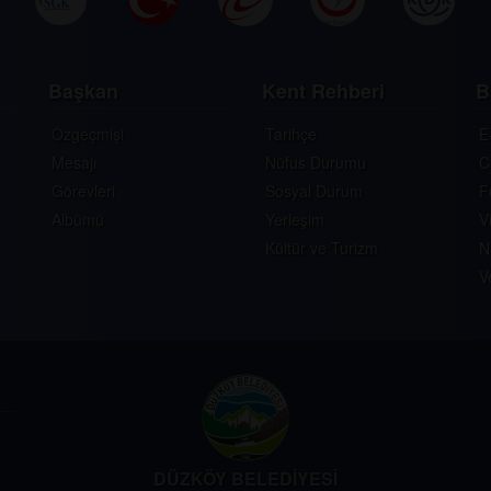
Başkan
Kent Rehberi
B
Özgeçmişi
Tarihçe
E
Mesajı
Nüfus Durumu
C
Görevleri
Sosyal Durum
F
Albümü
Yerleşim
V
Kültür ve Turizm
N
V
DÜZKÖY BELEDİYESİ