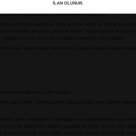
İLAN OLUNUR.
i üzerinden %6 (yüzde altı) oranında kesin teminat alınır.
belirlenecek bedel üzerinden, ihale üzerinde kalan ile sözleşme imzala
larda kira bedelleri bir önceki yıl kira bedelinin Türkiye İstatistik Kurumu 
değişim oranında’ artırılmak suretiyle belirlenecek olan bedeldir.
h, 2886 sayılı Devlet İhale Kanunu'nda açıklanan biçimde teklifte bu
izden alınacak borcu yoktur belgesi,
eklinin adına teklif vermeye yetkili olduğuna dair noter tasdikli vekale
ı olarak, idare merkezlerinin bulunduğu yer mahkemesinden veya sicilin
nzeri bir makamdan ihalenin yapıldığı yıl içinde alınmış tüzel kişiliğ
a ihaleye katılacak veya teklifte bulunacak kişilerin tüzel kişiliği temsil