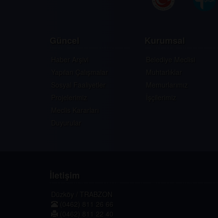
Güncel
Kurumsal
Haber Arşivi
Belediye Meclisi
Yapılan Çalışmalar
Muhtarlıklar
Sosyal Faaliyetler
Memurlarımız
Projelerimiz
İşçilerimiz
Meclis Kararları
Duyurular
İletişim
Düzköy / TRABZON
(0462) 811 26 66
(0462) 811 22 40