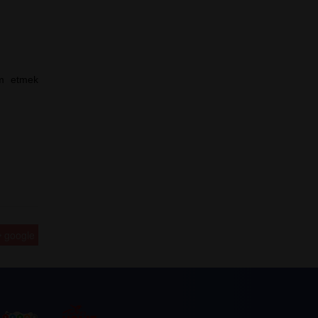
im etmek
google