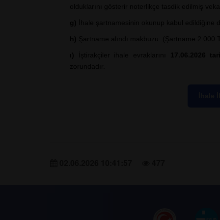
olduklarını gösterir noterlikçe tasdik edilmiş ve
g)
İhale şartnamesinin okunup kabul edildiğine da
h)
Şartname alındı makbuzu. (Şartname 2.000 TL.
ı)
İştirakçiler ihale evraklarını
17.06.2026 tar
zorundadır.
İhale 
02.06.2026 10:41:57
477