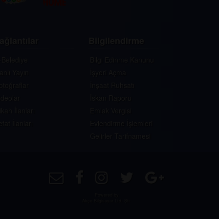
ağlantılar
Bilgilendirme
-Belediye
Bilgi Edinme Kanunu
anlı Yayın
İşyeri Açma
otoğraflar
İnşaat Ruhsatı
ideolar
İskan Raporu
ikah İlanları
Emlak Vergisi
efat İlanları
Evlendirme İşlemleri
Gelirler Tarifnamesi
Powered by
Akçe Bilgisayar Ltd. Şti.