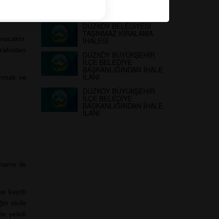
TAŞINMAZ KİRALAMA
İHALESİ
DÜZKÖY BELEDİYESİ
TAŞINMAZ KİRALAMA
nacaktır.
İHALESİ
tarafından
DÜZKÖY BÜYÜKŞEHİR
İLÇE BELEDİYE
BAŞKANLIĞINDAN İHALE
İLANI
lunmak ve
DÜZKÖY BÜYÜKŞEHİR
İLÇE BELEDİYE
BAŞKANLIĞINDAN İHALE
İLANI
tname ile
e kayıtlı
in sicile
e yetkili