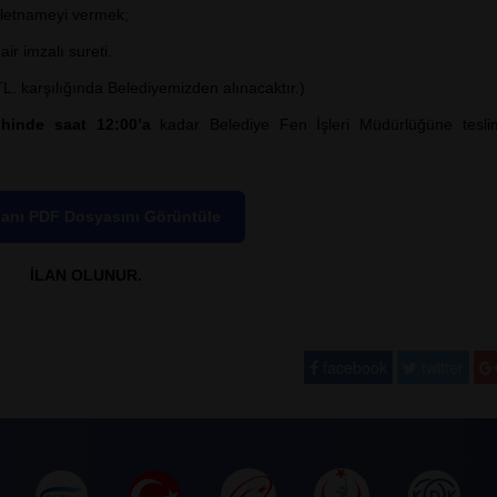
kaletnameyi vermek;
ir imzalı sureti.
 karşılığında Belediyemizden alınacaktır.)
ihinde saat 12:00’a
kadar Belediye Fen İşleri Müdürlüğüne tesl
İlanı PDF Dosyasını Görüntüle
İLAN OLUNUR.
facebook
twitter