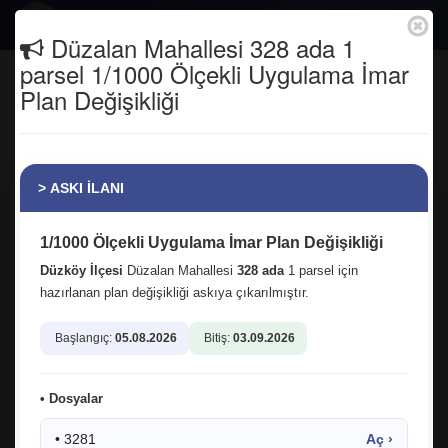
Togg
Düzalan Mahallesi 328 ada 1
navig
parsel 1/1000 Ölçekli Uygulama İmar
Evlendirme İşlemleri
Plan Değişikliği
Anasayfa
a) Bildirim yükümlülüğü ve süresi:
> ASKI İLANI
Evlenmeye karar veren kişiler bulundukları yer itibari ile
Muhtarlıklarına veya Belediye Başkanlığı Evlendirme
Memurluğuna birlikte müracaat ederek evlilik işlemlerini
1/1000 Ölçekli Uygulama İmar Plan Değişikliği
başlatırlar.
Düzköy İlçesi
Düzalan Mahallesi
328 ada
1 parsel için
b) Müracaatta İstenilen Belgeler:
hazırlanan plan değişikliği askıya çıkarılmıştır.
1- Evlenmek isteyen kadın ve erkeğin nüfus cüzdanlarının aslı.
2- 6 şar adet fotoğraf.
Başlangıç:
05.08.2026
Bitiş:
03.09.2026
3- Evlenmek isteyen kadın ve erkeğin sağlık raporları.
4- Nüfus Müdürlüğünden çıkartılacak nüfus kayıt örnekleri.
Evlendirme Memurları akit tarihinden itibaren bir ay içerisinde
• Dosyalar
evlenme evraklarını bulunduğu yer nüfus idaresine bildirmekle
yükümlüdür.
• 3281
Aç ›