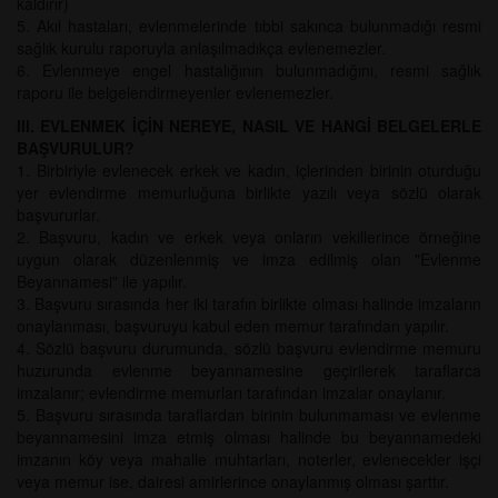
kaldırır)
5. Akıl hastaları, evlenmelerinde tıbbi sakınca bulunmadığı resmi
sağlık kurulu raporuyla anlaşılmadıkça evlenemezler.
6. Evlenmeye engel hastalığının bulunmadığını, resmi sağlık
raporu ile belgelendirmeyenler evlenemezler.
III. EVLENMEK İÇİN NEREYE, NASIL VE HANGİ BELGELERLE
BAŞVURULUR?
1. Birbiriyle evlenecek erkek ve kadın, içlerinden birinin oturduğu
yer evlendirme memurluğuna birlikte yazılı veya sözlü olarak
başvururlar.
2. Başvuru, kadın ve erkek veya onların vekillerince örneğine
uygun olarak düzenlenmiş ve imza edilmiş olan "Evlenme
Beyannamesi" ile yapılır.
3. Başvuru sırasında her iki tarafın birlikte olması halinde imzaların
onaylanması, başvuruyu kabul eden memur tarafından yapılır.
4. Sözlü başvuru durumunda, sözlü başvuru evlendirme memuru
huzurunda evlenme beyannamesine geçirilerek taraflarca
imzalanır; evlendirme memurları tarafından imzalar onaylanır.
5. Başvuru sırasında taraflardan birinin bulunmaması ve evlenme
beyannamesini imza etmiş olması halinde bu beyannamedeki
imzanın köy veya mahalle muhtarları, noterler, evlenecekler işçi
veya memur ise, dairesi amirlerince onaylanmış olması şarttır.