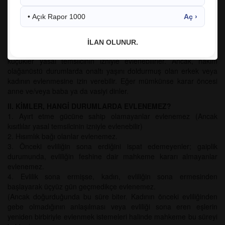
Ülkemizde, evlilik işlemleri Türk Medeni Kanunu ve Evlendirme
Yönetmeliği ile düzenlenmiştir.
• Açık Rapor 1000
Aç ›
I. EN ERKEN NE ZAMAN EVLENİLEBİLİR?
Erkek veya kadın onyedi yaşını doldurmadıkça
İLAN OLUNUR.
evlenemez. Onsekiz yaşını doldurmamış, onyedi yaşını doldurmuş
küçükler yasal temsilcinin izniyle evlenebilirler. Ancak, hakim
olağanüstü durumlarda onaltı yaşını doldurmuş olan erkek veya
kadının evlenmesine izin verebilir. Eğer mümkünse karar öncesi
anne ve/veya baba ya da vasiyi dinler.
II. KİMLER, HANGİ DURUMLARDA EVLENEMEZ?
1. Ayırt etme gücüne sahip olamayanlar evlenemez (Ancak
kısıtlılar yasal temsilcinin izniyle evlenebilir)
2. Hısımlık bağı olanlar evlenemez.
3. Önceki evliliğin sona erdiğini ispat edemeyenler; gaiplik
durumunda, evliliğin feshine dair mahkeme kararı almayanlar
evlenemez.
4. Evlilik sona ermişse, kadın, evliliğin sona ermesinden
başlayarak üçyüz gün geçmedikçe evlenemez.
(Ancak doğurduğunda bu süre biter. Kadının önceki evliliğinden
gebe olmadığının anlaşılması veya evliliği sona eren eşlerin
yeniden birbiriyle evlenmek istemeleri halinde mahkeme bu süreyi