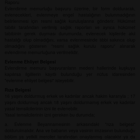
Raporu
Evlendirme memurluğu başvuru üzerine, bir form doldurarak,
evlenecekleri, evlenmeye engel hastalığının bulunmadığının
belirlenmesi için resmi sağlık kuruluşlarına gönderir. Hükümet
tabibi tarafından verilmiş sağlık raporları ve ayrıca hükümet
tabibinin gerek duyması durumunda, evlenecek kişilerde akıl
hastalığı olup olmadığını, varsa evlenmesinde tıbbi sakınca olup
olmadığını gösteren "resmi sağlık kurulu raporu" alınarak
evlendirme memurluğuna verilmelidir.
Evlenme Ehliyet Belgesi
Evlendirme memuru başvuranların medeni hallerinde kuşkuya
kapılırsa ilgililerin kayıtlı bulunduğu yer nüfus idaresinden
"evlenme ehliyet belgesi" isteyebilir.
Rıza Belgesi
16 yaşını doldurmuş erkek ve kadınlar ancak hakim kararıyla ; 17
yaşını doldurmuş ancak 18 yaşını doldurmamış erkek ve kadınlar
yasal temsilcilerinin izni ile evlenebilir.
Yasal temsilcilerinin izni gereken bu durumda;
a. Evlenme Beyannamesinin arkasındaki "rıza belgesi"
doldurulmalıdır. Ana ve babanın veya vasinin imzasının bulunduğu
bölüm ya yetkili merciler tarafından onaylanmış olacaktır ya da