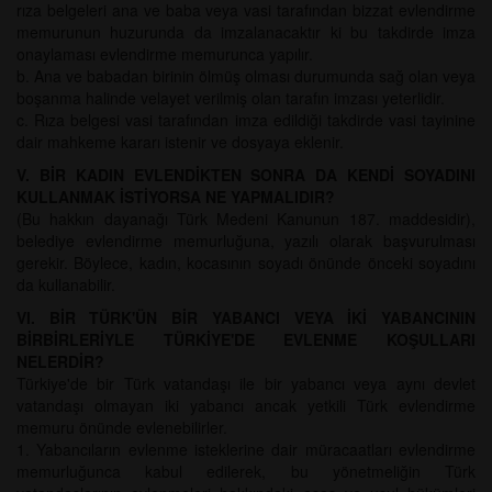
rıza belgeleri ana ve baba veya vasi tarafından bizzat evlendirme
memurunun huzurunda da imzalanacaktır ki bu takdirde imza
onaylaması evlendirme memurunca yapılır.
b. Ana ve babadan birinin ölmüş olması durumunda sağ olan veya
boşanma halinde velayet verilmiş olan tarafın imzası yeterlidir.
c. Rıza belgesi vasi tarafından imza edildiği takdirde vasi tayinine
dair mahkeme kararı istenir ve dosyaya eklenir.
V. BİR KADIN EVLENDİKTEN SONRA DA KENDİ SOYADINI
KULLANMAK İSTİYORSA NE YAPMALIDIR?
(Bu hakkın dayanağı Türk Medeni Kanunun 187. maddesidir),
belediye evlendirme memurluğuna, yazılı olarak başvurulması
gerekir. Böylece, kadın, kocasının soyadı önünde önceki soyadını
da kullanabilir.
VI. BİR TÜRK'ÜN BİR YABANCI VEYA İKİ YABANCININ
BİRBİRLERİYLE TÜRKİYE'DE EVLENME KOŞULLARI
NELERDİR?
Türkiye'de bir Türk vatandaşı ile bir yabancı veya aynı devlet
vatandaşı olmayan iki yabancı ancak yetkili Türk evlendirme
memuru önünde evlenebilirler.
1. Yabancıların evlenme isteklerine dair müracaatları evlendirme
memurluğunca kabul edilerek, bu yönetmeliğin Türk