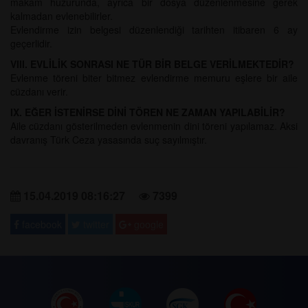
makam huzurunda, ayrıca bir dosya düzenlenmesine gerek
kalmadan evlenebilirler.
Evlendirme izin belgesi düzenlendiği tarihten itibaren 6 ay
geçerlidir.
VIII. EVLİLİK SONRASI NE TÜR BİR BELGE VERİLMEKTEDİR?
Evlenme töreni biter bitmez evlendirme memuru eşlere bir aile
cüzdanı verir.
IX. EĞER İSTENİRSE DİNİ TÖREN NE ZAMAN YAPILABİLİR?
Aile cüzdanı gösterilmeden evlenmenin dini töreni yapılamaz. Aksi
davranış Türk Ceza yasasında suç sayılmıştır.
15.04.2019 08:16:27
7399
facebook
twitter
google