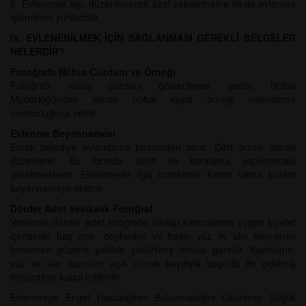
6. Evlenecek kişi, düzenlenecek özel vekaletname ile de evlenme
işlemlerini yürütebilir.
IV. EVLENEBİLMEK İÇİN SAĞLANMASI GEREKLİ BELGELER
NELERDİR?
Fotoğraflı Nüfus Cüzdanı ve Örneği
Fotoğraflı nüfus cüzdanı gösterilmesi şarttır. Nüfus
Müdürlüğünden alınan nüfus kaydı örneği evlendirme
memurluğuna verilir.
Evlenme Beyannamesi
Evrak belediye evlendirme biriminden alınır. Dört örnek olarak
düzenlenir. Bu formda silinti ve karalama yapılmaması
gerekmektedir. Evlenmeyle ilgili mahkeme kararı varsa bunlar
beyannameye eklenir.
Dörder Adet Vesikalık Fotoğraf
Verilecek dörder adet fotoğrafın inkılap kanunlarına uygun kıyafet
içerisinde baş açık, cepheden ve başın yüz ile alın kısımlarını
tamamen gösterir şekilde çektirilmiş olması gerekir. Kadınların,
yüz ve alın kısımları açık olmak kaydıyla başörtü ile çekilmiş
fotoğrafları kabul edilebilir.
Evlenmeye Engel Hastalığının Bulunmadığını Gösteren Sağlık