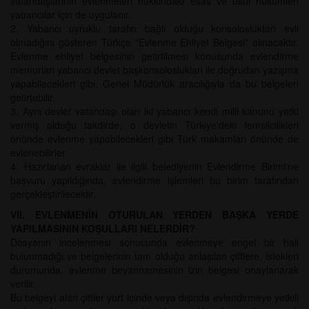
vatandaşlarının evlenmeleri hakkındaki esas ve usul hükümleri
yabancılar için de uygulanır.
2. Yabancı uyruklu tarafın bağlı olduğu konsolosluktan evli
olmadığını gösteren Türkçe "Evlenme Ehliyet Belgesi" alınacaktır.
Evlenme ehliyet belgesinin getirtilmesi konusunda evlendirme
memurları yabancı devlet başkonsoloslukları ile doğrudan yazışma
yapabilecekleri gibi, Genel Müdürlük aracılığıyla da bu belgeleri
getirtebilir.
3. Aynı devlet vatandaşı olan iki yabancı kendi milli kanunu yetki
vermiş olduğu takdirde, o devletin Türkiye'deki temsilcilikleri
önünde evlenme yapabilecekleri gibi Türk makamları önünde de
evlenebilirler.
4. Hazırlanan evraklar ile ilgili belediyenin Evlendirme Birimi'ne
başvuru yapıldığında, evlendirme işlemleri bu birim tarafından
gerçekleştirilecektir.
VII. EVLENMENİN OTURULAN YERDEN BAŞKA YERDE
YAPILMASININ KOŞULLARI NELERDİR?
Dosyanın incelenmesi sonucunda evlenmeye engel bir hali
bulunmadığı ve belgelerinin tam olduğu anlaşılan çiftlere, istekleri
durumunda, evlenme beyannamesinin izin belgesi onaylanarak
verilir.
Bu belgeyi alan çiftler yurt içinde veya dışında evlendirmeye yetkili