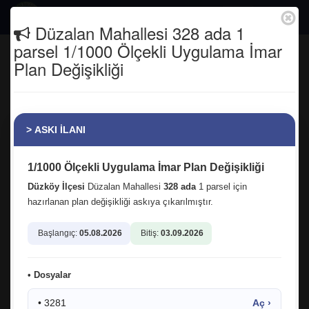
Togg
Düzalan Mahallesi 328 ada 1
navig
parsel 1/1000 Ölçekli Uygulama İmar
DÜZKÖY BELEDİYESİ TAŞINMAZ
Plan Değişikliği
KİRALAMA İHALESİ
Anasayfa
Duyurular
> ASKI İLANI
DÜZKÖY BELEDİYESİ TAŞINMAZ KİRALAMA
İHALESİ
1/1000 Ölçekli Uygulama İmar Plan Değişikliği
2886 Sayılı Devlet İhale Kanununun 45. Maddesine Göre Açık Teklif
Düzköy İlçesi
Düzalan Mahallesi
328 ada
1 parsel için
Usulü
hazırlanan plan değişikliği askıya çıkarılmıştır.
Madde 1 -
Mülkiyeti Belediyemize ait olan aşağıda tapu kaydı ve
Başlangıç:
05.08.2026
Bitiş:
03.09.2026
nitelikleri belirtilen gayrimenkul, Trabzon ili, Düzköy Belediyesi
tarafından
14.04.2026
tarihine tesadüf eden
Salı günü saat
14:15
da yapılacak ihale ile kiraya verilecektir.
• Dosyalar
Madde 2 - Kiraya verilecek taşınmazın bilgileri:
• 3281
Aç ›