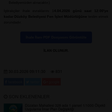
Belediyemizden alınacaktır.)
İştirakçiler ihale evraklarını 1
4.04.2026 günü saat 12:00'ye
kadar
Düzköy Belediyesi Fen İşleri Müdürlüğüne
teslim etmek
zorundadır.
İhale İlanı PDF Dosyasını Görüntüle
İLAN OLUNUR.
30.03.2026 09:11:30
831
facebook
twitter
google
SON EKLENENLER
Düzalan Mahallesi 328 ada 1 parsel 1/1000 Ölçekli
Uygulama İmar Plan Değişikliği