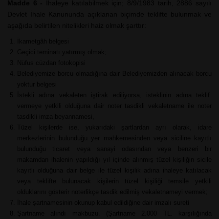
Madde 6 -
İhaleye katılabilmek için; 8/9/1983 tarih, 2886 sayılı
Devlet İhale Kanununda açıklanan biçimde teklifte bulunmak ve
aşağıda belirtilen nitelikleri haiz olmak şarttır:
İkametgâh belgesi
Geçici teminatı yatırmış olmak;
Nüfus cüzdan fotokopisi
Belediyemize borcu olmadığına dair Belediyemizden alınacak borcu
yoktur belgesi
İstekli adına vekaleten iştirak ediliyorsa, isteklinin adına teklif
vermeye yetkili olduğuna dair noter tasdikli vekaletname ile noter
tasdikli imza beyannamesi,
Tüzel kişilerde ise, yukarıdaki şartlardan ayrı olarak, idare
merkezlerinin bulunduğu yer mahkemesinden veya siciline kayıtlı
bulunduğu ticaret veya sanayi odasından veya benzeri bir
makamdan ihalenin yapıldığı yıl içinde alınmış tüzel kişiliğin sicile
kayıtlı olduğuna dair belge ile tüzel kişilik adına ihaleye katılacak
veya teklifte bulunacak kişilerin tüzel kişiliği temsile yetkili
olduklarını gösterir noterlikçe tasdik edilmiş vekaletnameyi vermek;
İhale şartnamesinin okunup kabul edildiğine dair imzalı sureti
Şartname alındı makbuzu. (Şartname 2.000 TL. karşılığında