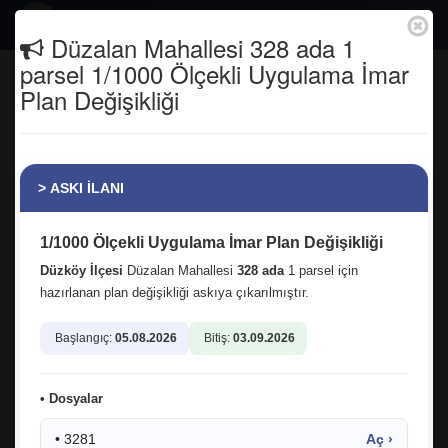
Togg
Düzalan Mahallesi 328 ada 1
navig
parsel 1/1000 Ölçekli Uygulama İmar
Otobüs Saatleri
Plan Değişikliği
Anasayfa
DÜZKÖY - TRABZON TRABZON -
> ASKI İLANI
DÜZKÖY HAFTA SONU
6.15 7.15
1/1000 Ölçekli Uygulama İmar Plan Değişikliği
Düzköy-Trabzon Trabzon-Düzköy
Düzköy İlçesi
Düzalan Mahallesi
328 ada
1 parsel için
7.00 8.00
hazırlanan plan değişikliği askıya çıkarılmıştır.
9.15 11.00
8.30 10.00
Başlangıç:
05.08.2026
Bitiş:
03.09.2026
12.00 18.00
9.15 12.00
• Dosyalar
12.00 13.00[cuma] 14.00
15.30 17.00
• 3281
Aç ›