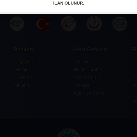
İLAN OLUNUR.
Başkan
Kent Rehberi
B
Özgeçmişi
Tarihçe
E
Mesajı
Nüfus Durumu
C
Görevleri
Sosyal Durum
F
Albümü
Yerleşim
V
Kültür ve Turizm
N
V