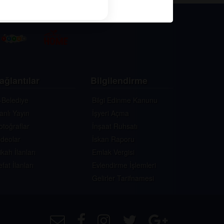
ağlantılar
Bilgilendirme
-Belediye
Bilgi Edinme Kanunu
anlı Yayın
İşyeri Açma
otoğraflar
İnşaat Ruhsatı
ideolar
İskan Raporu
ikah İlanları
Emlak Vergisi
efat İlanları
Evlendirme İşlemleri
Gelirler Tarifnamesi