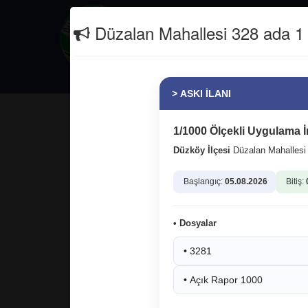
İletişim
(0462) 811 26 66
Düzalan Mahallesi 328 ada 1 p
Güncel
Erasmus+
> ASKI İLANI
Bilgi işlem merkezimizi ve bilgi
yeniledik.
1/1000 Ölçekli Uygulama İ
Düzköy İlçesi
Düzalan Mahalles
Başlangıç:
05.08.2026
Bitiş:
• Dosyalar
• 3281
12.05.2026 15:48:05
3
• Açık Rapor 1000