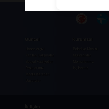
Güncel
Kurumsal
Haber Arşivi
Belediye Meclisi
Yapılan Çalışmalar
Muhtarlıklar
Sosyal Faaliyetler
Memurlarımız
Projelerimiz
İşçilerimiz
Meclis Kararları
Duyurular
İletişim