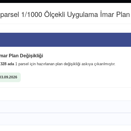
(0462) 811 22 40
WHATSAPP İLETİŞİM HATTI : 0542361516
arsel 1/1000 Ölçekli Uygulama İmar Plan D
Kurumsal
Kent Rehberi
 sistemleri altyapımızı
mar Plan Değişikliği
i
328 ada
1 parsel için hazırlanan plan değişikliği askıya çıkarılmıştır.
03.09.2026