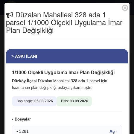
Togg
Düzalan Mahallesi 328 ada 1
navig
parsel 1/1000 Ölçekli Uygulama İmar
İlçemize doğal gaz gelmesi için son
Plan Değişikliği
hazırlıklarımızı yapıyoruz. Bugün Aksa
Doğal Gaz İşletme Müdürü Hasan Koç
ve ekibini misafir ettik.
> ASKI İLANI
Anasayfa
Tüm Fotoğraflar
1/1000 Ölçekli Uygulama İmar Plan Değişikliği
Düzköy İlçesi
Düzalan Mahallesi
328 ada
1 parsel için
hazırlanan plan değişikliği askıya çıkarılmıştır.
Başlangıç:
05.08.2026
Bitiş:
03.09.2026
16.04.2026 10:55:11
3
• Dosyalar
facebook
twitter
google
• 3281
Aç ›