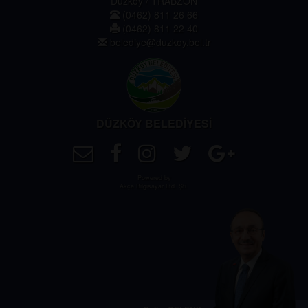
Düzköy / TRABZON
(0462) 811 26 66
(0462) 811 22 40
belediye@duzkoy.bel.tr
DÜZKÖY BELEDİYESİ
Powered by
Akçe Bilgisayar Ltd. Şti.