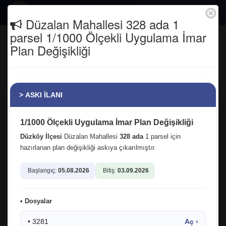
Togg
Düzalan Mahallesi 328 ada 1
navig
parsel 1/1000 Ölçekli Uygulama İmar
Alazlı Mahallemizin gerçekleştirdiği
Plan Değişikliği
Çoban Derneği Şenliği'ne katıldık. Yurt
içinden ve yurt dışından gelen
hemşehrilerimizle hasret giderdik.
> ASKI İLANI
Anasayfa
Tüm Fotoğraflar
1/1000 Ölçekli Uygulama İmar Plan Değişikliği
Düzköy İlçesi
Düzalan Mahallesi
328 ada
1 parsel için
hazırlanan plan değişikliği askıya çıkarılmıştır.
Başlangıç:
05.08.2026
Bitiş:
03.09.2026
01.09.2025 16:20:37
2
• Dosyalar
facebook
twitter
google
• 3281
Aç ›