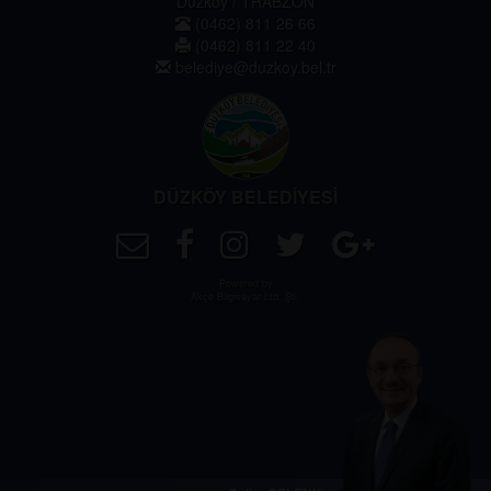
Düzköy / TRABZON
(0462) 811 26 66
(0462) 811 22 40
belediye@duzkoy.bel.tr
DÜZKÖY BELEDİYESİ
Powered by
Akçe Bilgisayar Ltd. Şti.