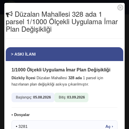
Togg
Düzalan Mahallesi 328 ada 1
navig
parsel 1/1000 Ölçekli Uygulama İmar
Kuzey Irak'ta hain saldırıda
Plan Değişikliği
şehadete yükselen Piyade Uzman
Onbaşı Berat Mecit Day'ın kıymetli
ailesini ziyaret ettik.
> ASKI İLANI
Anasayfa
Tüm Fotoğraflar
1/1000 Ölçekli Uygulama İmar Plan Değişikliği
Düzköy İlçesi
Düzalan Mahallesi
328 ada
1 parsel için
hazırlanan plan değişikliği askıya çıkarılmıştır.
Başlangıç:
05.08.2026
Bitiş:
03.09.2026
12.06.2025 10:53:13
2
• Dosyalar
facebook
twitter
google
• 3281
Aç ›