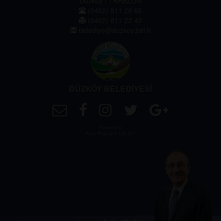
Düzköy / TRABZON
(0462) 811 26 66
(0462) 811 22 40
belediye@duzkoy.bel.tr
DÜZKÖY BELEDİYESİ
Powered by
Akçe Bilgisayar Ltd. Şti.