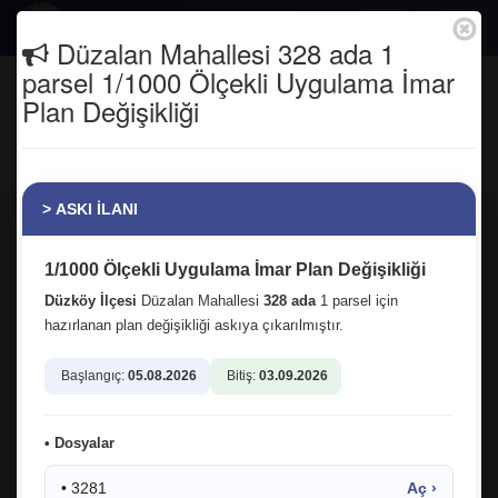
Togg
Düzalan Mahallesi 328 ada 1
navig
parsel 1/1000 Ölçekli Uygulama İmar
İlçemizin evladı, kıymetli kardeşim
Plan Değişikliği
Sağlık-Sen Genel Başkan Yardımcısı
İdris Baykan Bey misafirimiz oldu.
Anasayfa
Haber Arşivi
> ASKI İLANI
1/1000 Ölçekli Uygulama İmar Plan Değişikliği
Düzköy İlçesi
Düzalan Mahallesi
328 ada
1 parsel için
hazırlanan plan değişikliği askıya çıkarılmıştır.
Başlangıç:
05.08.2026
Bitiş:
03.09.2026
• Dosyalar
• 3281
Aç ›