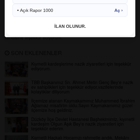
09.07.2025 17:16:25
447
• Açık Rapor 1000
Aç ›
facebook
twitter
google
İlçemizin evladı, kıymetli kardeşim Sağlık-Sen Genel Başkan
İLAN OLUNUR.
Yardımcısı İdris Baykan Bey misafirimiz oldu. Nazik ziyaretleri için
kendisine teşekkür ediyorum.
SON EKLENENLER
Kıymetli kardeşlerime nazik ziyaretleri için teşekkür
ediyorum.
TBB Başkanımız Sn. Ahmet Metin Genç Bey'e nazik
ev sahiplikleri için teşekkür ediyor,vazifelerinde
kolaylıklar diliyorum
İlçemize atanan Kaymakamımız Muhammed İbrahim
Ağlamaz misafirim oldu.Sayın Kaymakamımız güzel
ilçemize hoş geldiniz.
Düzköy İlçe Devlet Hastanesi Başhekimimiz, kıymetli
kardeşim Olgun Aşık Bey'e nazik ziyaretleri için
teşekkür ederim.
Kıymetli Haçkalı Hocamızı rahmetle andık. Mekânı