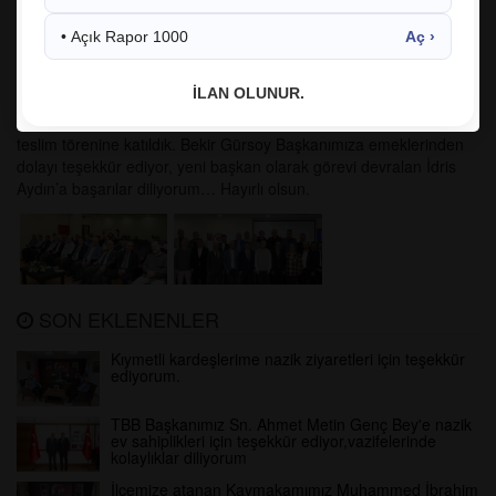
24.05.2025 12:27:21
413
• Açık Rapor 1000
Aç ›
facebook
twitter
google
İLAN OLUNUR.
Cihannüma Dayanışma ve İşbirliği Derneği’nin İl Temsilciliği devir
teslim törenine katıldık. Bekir Gürsoy Başkanımıza emeklerinden
dolayı teşekkür ediyor, yeni başkan olarak görevi devralan İdris
Aydın’a başarılar diliyorum… Hayırlı olsun.
SON EKLENENLER
Kıymetli kardeşlerime nazik ziyaretleri için teşekkür
ediyorum.
TBB Başkanımız Sn. Ahmet Metin Genç Bey'e nazik
ev sahiplikleri için teşekkür ediyor,vazifelerinde
kolaylıklar diliyorum
İlçemize atanan Kaymakamımız Muhammed İbrahim