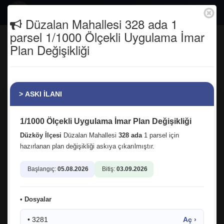
Togg
Düzalan Mahallesi 328 ada 1
navig
parsel 1/1000 Ölçekli Uygulama İmar
Cihannüma Dayanışma ve İşbirliği
Plan Değişikliği
Derneği'nin İl Temsilciliği devir teslim
törenine katıldık...
Anasayfa
Haber Arşivi
> ASKI İLANI
1/1000 Ölçekli Uygulama İmar Plan Değişikliği
Düzköy İlçesi
Düzalan Mahallesi
328 ada
1 parsel için
hazırlanan plan değişikliği askıya çıkarılmıştır.
Başlangıç:
05.08.2026
Bitiş:
03.09.2026
• Dosyalar
• 3281
Aç ›