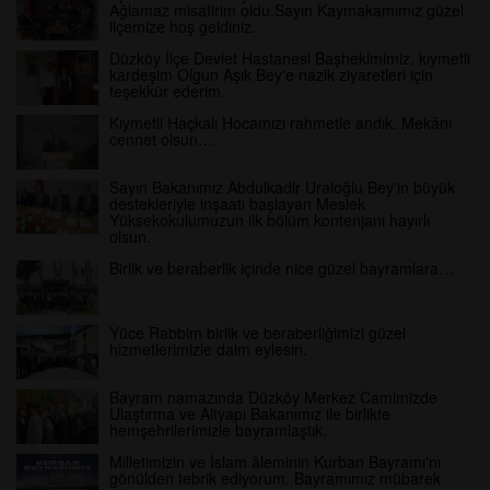
Ağlamaz misafirim oldu.Sayın Kaymakamımız güzel
ilçemize hoş geldiniz.
Düzköy İlçe Devlet Hastanesi Başhekimimiz, kıymetli
kardeşim Olgun Aşık Bey'e nazik ziyaretleri için
teşekkür ederim.
Kıymetli Haçkalı Hocamızı rahmetle andık. Mekânı
cennet olsun…
Sayın Bakanımız Abdulkadir Uraloğlu Bey'in büyük
destekleriyle inşaatı başlayan Meslek
Yüksekokulumuzun ilk bölüm kontenjanı hayırlı
olsun.
Birlik ve beraberlik içinde nice güzel bayramlara…
Yüce Rabbim birlik ve beraberliğimizi güzel
hizmetlerimizle daim eylesin.
Bayram namazında Düzköy Merkez Camimizde
Ulaştırma ve Altyapı Bakanımız ile birlikte
hemşehrilerimizle bayramlaştık.
Milletimizin ve İslam âleminin Kurban Bayramı'nı
gönülden tebrik ediyorum. Bayramımız mübarek