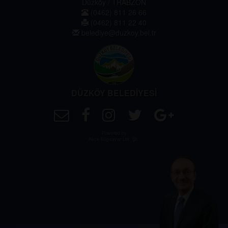
Düzköy / TRABZON
(0462) 811 26 66
(0462) 811 22 40
belediye@duzkoy.bel.tr
DÜZKÖY BELEDİYESİ
Powered by
Akçe Bilgisayar Ltd. Şti.