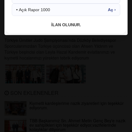
• Açık Rapor 1000
Aç ›
02.02.2025 11:49:21
552
İLAN OLUNUR.
facebook
twitter
google
Türkiye Ümitler Judo Şampiyonası’nda Düzköy Belediyespor
Sporcularımızdan Türkiye üçüncüsü olan Ahsen Yıldırım ve
Türkiye beşincisi olan Leyla Hazal Kandemir evlatlarımızı ve
kıymetli hocalarımızı yürekten tebrik ediyorum
SON EKLENENLER
Kıymetli kardeşlerime nazik ziyaretleri için teşekkür
ediyorum.
TBB Başkanımız Sn. Ahmet Metin Genç Bey'e nazik
ev sahiplikleri için teşekkür ediyor,vazifelerinde
kolaylıklar diliyorum