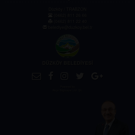
Düzköy / TRABZON
(0462) 811 26 66
(0462) 811 22 40
belediye@duzkoy.bel.tr
DÜZKÖY BELEDİYESİ
Powered by
Akçe Bilgisayar Ltd. Şti.