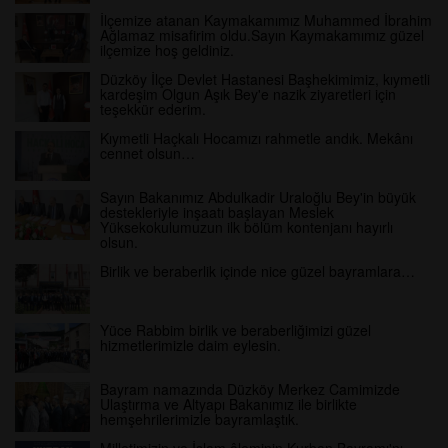
İlçemize atanan Kaymakamımız Muhammed İbrahim
Ağlamaz misafirim oldu.Sayın Kaymakamımız güzel
ilçemize hoş geldiniz.
Düzköy İlçe Devlet Hastanesi Başhekimimiz, kıymetli
kardeşim Olgun Aşık Bey'e nazik ziyaretleri için
teşekkür ederim.
Kıymetli Haçkalı Hocamızı rahmetle andık. Mekânı
cennet olsun…
Sayın Bakanımız Abdulkadir Uraloğlu Bey'in büyük
destekleriyle inşaatı başlayan Meslek
Yüksekokulumuzun ilk bölüm kontenjanı hayırlı
olsun.
Birlik ve beraberlik içinde nice güzel bayramlara…
Yüce Rabbim birlik ve beraberliğimizi güzel
hizmetlerimizle daim eylesin.
Bayram namazında Düzköy Merkez Camimizde
Ulaştırma ve Altyapı Bakanımız ile birlikte
hemşehrilerimizle bayramlaştık.
Milletimizin ve İslam âleminin Kurban Bayramı'nı