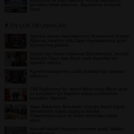
gönülden tebrik ediyorum. Bayramımız mübarek
olsun.
EN ÇOK OKUNANLAR
İlçemize atanan Kaymakamımız Muhammed İbrahim
Ağlamaz misafirim oldu.Sayın Kaymakamımız güzel
ilçemize hoş geldiniz.
Düzköy İlçe Devlet Hastanesi Başhekimimiz, kıymetli
kardeşim Olgun Aşık Bey'e nazik ziyaretleri için
teşekkür ederim.
Kıymetli kardeşlerime nazik ziyaretleri için teşekkür
ediyorum.
TBB Başkanımız Sn. Ahmet Metin Genç Bey'e nazik
ev sahiplikleri için teşekkür ediyor,vazifelerinde
kolaylıklar diliyorum
Sayın Bakanımız Abdulkadir Uraloğlu Bey'in büyük
destekleriyle inşaatı başlayan Meslek
Yüksekokulumuzun ilk bölüm kontenjanı hayırlı
olsun.
Kıymetli Haçkalı Hocamızı rahmetle andık. Mekânı
cennet olsun…