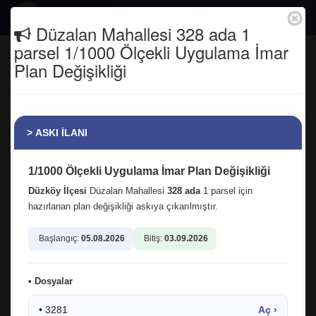
Togg
Düzalan Mahallesi 328 ada 1
navig
parsel 1/1000 Ölçekli Uygulama İmar
Türkiye Ümitler Judo Şampiyonası'nda
Plan Değişikliği
belediyemiz spor kulübünden
evlatlarımızı ve kıymetli hocalarımızı
yürekten tebrik ediyorum
> ASKI İLANI
Anasayfa
Haber Arşivi
1/1000 Ölçekli Uygulama İmar Plan Değişikliği
Düzköy İlçesi
Düzalan Mahallesi
328 ada
1 parsel için
hazırlanan plan değişikliği askıya çıkarılmıştır.
Başlangıç:
05.08.2026
Bitiş:
03.09.2026
• Dosyalar
• 3281
Aç ›